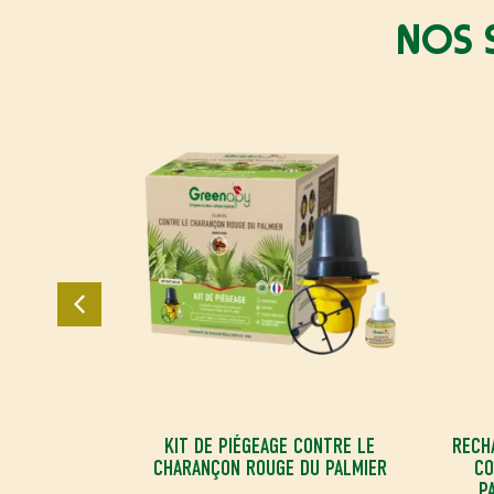
NOS 
POUR PIÈGE
KIT DE PIÉGEAGE CONTRE LE
RECH
NÇONS DU
CHARANÇON ROUGE DU PALMIER
CO
OPHORUS
P