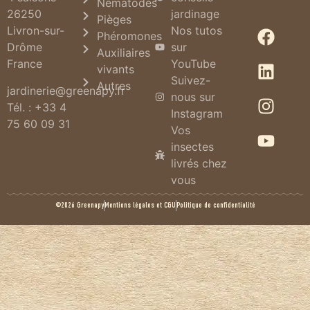
Nématodes
26250
jardinage
Pièges
Livron-sur-
Nos tutos
Phéromones
Drôme
sur
Auxiliaires
France
YouTube
vivants
Suivez-
Autres
jardinerie@greenapy.fr
nous sur
Tél. : +33 4
Instagram
75 60 09 31
Vos
insectes
livrés chez
vous
©2026 Greenapy
Mentions légales et CGU
Politique de confidentialité