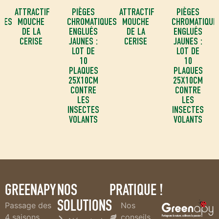
ATTRACTIF
PIÈGES
ATTRACTIF
PIÈGES
UES
MOUCHE
CHROMATIQUES
MOUCHE
CHROMATIQUE
DE LA
ENGLUÉS
DE LA
ENGLUÉS
CERISE
JAUNES :
CERISE
JAUNES :
LOT DE
LOT DE
10
10
PLAQUES
PLAQUES
25X10CM
25X10CM
CONTRE
CONTRE
LES
LES
INSECTES
INSECTES
VOLANTS
VOLANTS
GREENAPY
NOS
PRATIQUE !
SOLUTIONS
Passage des
Nos
4 saisons
conseils