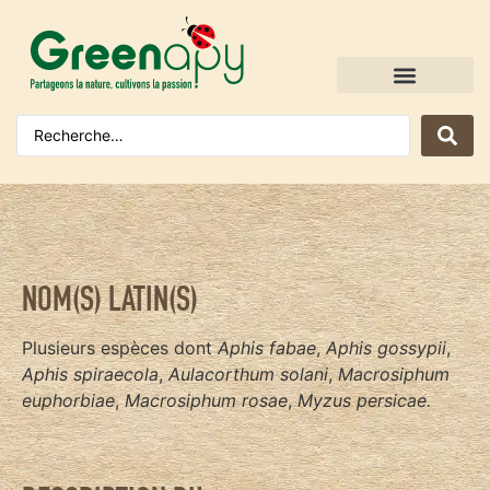
NOM(S) LATIN(S)
Plusieurs espèces dont
Aphis fabae
,
Aphis gossypii
,
Aphis spiraecola
,
Aulacorthum solani
,
Macrosiphum
euphorbiae
,
Macrosiphum rosae
,
Myzus persicae.