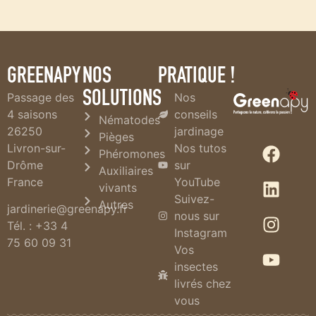
GREENAPY
NOS
PRATIQUE !
SOLUTIONS
Passage des
Nos
4 saisons
conseils
Nématodes
26250
jardinage
Pièges
Livron-sur-
Nos tutos
Phéromones
Drôme
sur
Auxiliaires
France
YouTube
vivants
Suivez-
Autres
jardinerie@greenapy.fr
nous sur
Tél. : +33 4
Instagram
75 60 09 31
Vos
insectes
livrés chez
vous