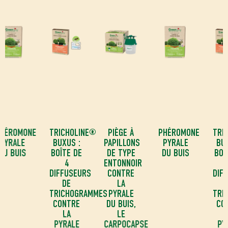
E
TRICHOLINE®
PIÈGE À
PHÉROMONE
TRICHOLINE®
BUXUS :
PAPILLONS
PYRALE
BUXUS :
BOÎTE DE
DE TYPE
DU BUIS
BOÎTE DE
4
ENTONNOIR
4
DIFFUSEURS
CONTRE
DIFFUSEURS
DE
LA
DE
TRICHOGRAMMES
PYRALE
TRICHOGRAMM
CONTRE
DU BUIS,
CONTRE
LA
LE
LA
PYRALE
CARPOCAPSE
PYRALE