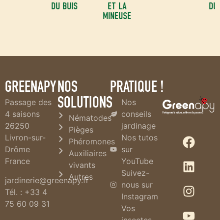
DU BUIS
ET LA
DU BUIS
MINEUSE
GREENAPY
NOS
PRATIQUE !
SOLUTIONS
Passage des
Nos
4 saisons
conseils
Nématodes
26250
jardinage
Pièges
Livron-sur-
Nos tutos
Phéromones
Drôme
sur
Auxiliaires
France
YouTube
vivants
Suivez-
Autres
jardinerie@greenapy.fr
nous sur
Tél. : +33 4
Instagram
75 60 09 31
Vos