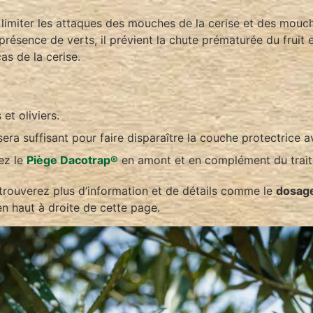
 limiter les attaques des mouches de la cerise et des mouche
a présence de verts, il prévient la chute prématurée du fruit e
cas de la cerise.
et oliviers.
 sera suffisant pour faire disparaître la couche protectrice
sez le
Piège Dacotrap®
en amont et en complément du trai
rouverez plus d’information et de détails comme le
dosag
en haut à droite de cette page.