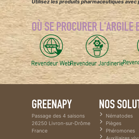
Utilisez les produits pharmaceutiques avec pr
OÙ SE PROCURER L'ARGILE
GREENAPY
NOS SOLU
Passage des 4 saisons
Nématodes
26250 Livron-sur-Drôme
Pièges
France
Phéromones
Auxiliaires vi