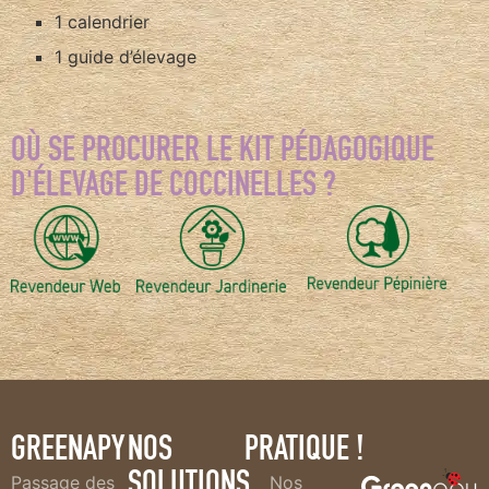
1 calendrier
1 guide d’élevage
OÙ SE PROCURER LE KIT PÉDAGOGIQUE
D'ÉLEVAGE DE COCCINELLES ?
GREENAPY
NOS
PRATIQUE !
SOLUTIONS
Passage des
Nos