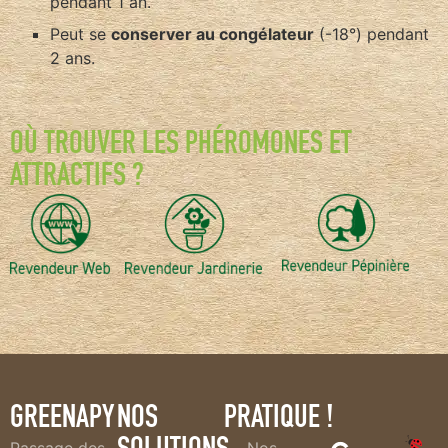
pendant 1 an.
Peut se
conserver au congélateur
(-18°) pendant
2 ans.
OÙ TROUVER LES PHÉROMONES ET
ATTRACTIFS ?
GREENAPY
NOS
PRATIQUE !
Passage des
Nos